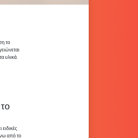
ση το
γειώνεται
α υλικά.
 το
ι ειδικές
άνω από το