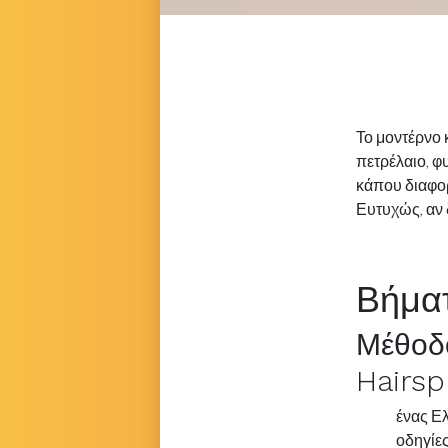
Το μοντέρνο 
πετρέλαιο, φ
κάπου διαφορ
Ευτυχώς, αν 
Βήμα
Μέθοδ
Hairsp
ένας
Ελ
οδηγίε